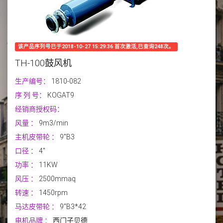
该产品序列号已于2018-10-27 15:29:36 首次激活,已查询248次。
TH-100鼓风机
生产编号：
1810-082
序 列 号：
KOGAT9
经销商授权码：
风量
：
9m3/min
主机皮带轮
：
9"B3
口径
：
4''
功率
：
11KW
风压
：
2500mmaq
转速
：
1450rpm
马达皮带轮
：
9"B3*42
电机品牌
：
西门子贝德