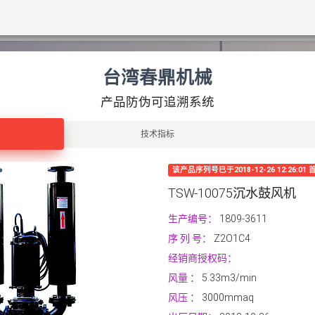
台湾春鼎机械
产品防伪可追溯系统
技术指标
该产品序列号已于2018-12-26 12:26:0
TSW-10075沉水鼓风机
生产编号：
1809-3611
序 列 号：
Z2O1C4
经销商授权码：
风量
：
5.33m3/min
风压
：
3000mmaq