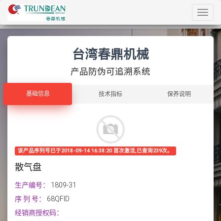
Toggl
navig
台湾春鼎机械
产品防伪可追溯系统
基础信息
基础信息
技术指标
保养说明
该产品序列号已于2018-09-14 16:38:20 首次激活,已查询239次。
散气盘
生产编号：
1809-31
序 列 号：
68QFID
经销商授权码：