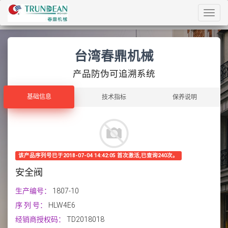
Toggl
navig
台湾春鼎机械
产品防伪可追溯系统
基础信息
基础信息
技术指标
保养说明
该产品序列号已于2018-07-04 14:42:05 首次激活,已查询240次。
安全阀
生产编号：
1807-10
序 列 号：
HLW4E6
经销商授权码：
TD2018018