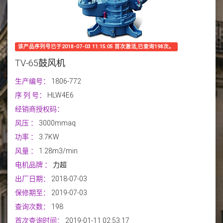
该产品序列号已于2018-07-03 11:15:05 首次激活,已查询198次。
TV-65鼓风机
生产编号：
1806-772
序 列 号：
HLW4E6
经销商授权码：
风压
：
3000mmaq
功率
：
3.7KW
风量
：
1.28m3/min
电机品牌
：
力超
出厂日期：
2018-07-03
保修期至：
2019-07-03
查询次数：
198
首次查询时间：
2019-01-11 02:53:17