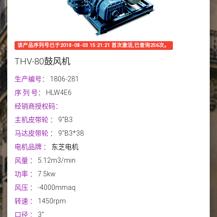
该产品序列号已于2018-08-03 15:21:21 首次激活,已查询256次。
THV-80鼓风机
生产编号：
1806-281
序 列 号：
HLW4E6
经销商授权码：
主机皮带轮
：
9"B3
马达皮带轮
：
9"B3*38
电机品牌
：
东芝电机
风量
：
5.12m3/min
功率
：
7.5kw
风压
：
-4000mmaq
转速
：
1450rpm
口径
：
3''