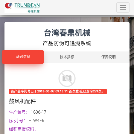
Toggl
navig
台湾春鼎机械
产品防伪可追溯系统
基础信息
基础信息
技术指标
保养说明
该产品序列号已于2018-06-07 09:18:11 首次激活,已查询253次。
鼓风机配件
生产编号：
1806-17
序 列 号：
HLW4E6
经销商授权码：