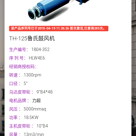
该产品序列号已于2018-04-19 11:26:26 首次激活,已查询283次。
TH-125鲁氏鼓风机
生产编号：
1804-352
序 列 号：
HLW4E6
经销商授权码：
转速
：
1300rpm
口径
：
5''
马达皮带轮
：
9‘’B4*48
电机品牌
：
力超
风压
：
5000mmaq
功率
：
18.5KW
主机皮带轮
：
10''B4
风量
：
13m3/min