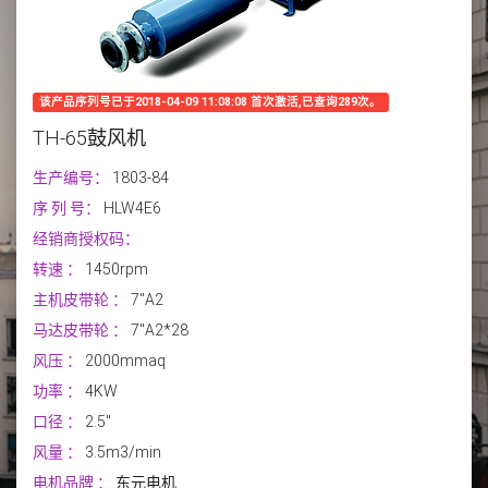
该产品序列号已于2018-04-09 11:08:08 首次激活,已查询289次。
TH-65鼓风机
生产编号：
1803-84
序 列 号：
HLW4E6
经销商授权码：
转速
：
1450rpm
主机皮带轮
：
7''A2
马达皮带轮
：
7''A2*28
风压
：
2000mmaq
功率
：
4KW
口径
：
2.5''
风量
：
3.5m3/min
电机品牌
：
东元电机