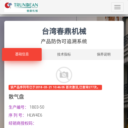
Toggl
navig
台湾春鼎机械
产品防伪可追溯系统
基础信息
基础信息
技术指标
保养说明
该产品序列号已于2018-03-21 10:46:05 首次激活,已查询277次。
散气盘
生产编号：
1803-50
序 列 号：
HLW4E6
经销商授权码：